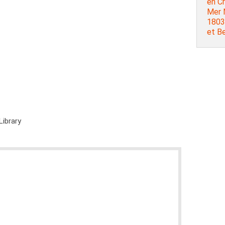
en Cr
Mer N
1803.
et B
Library