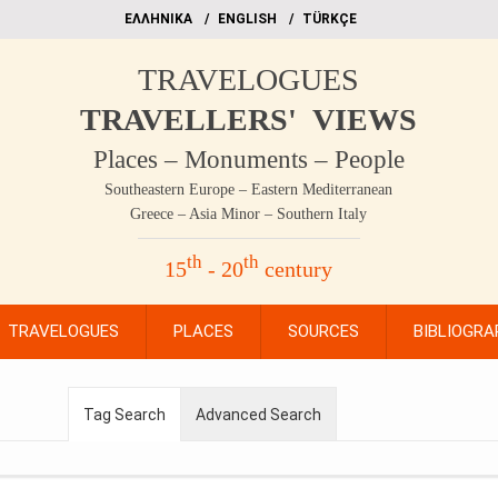
EΛΛΗΝΙΚΑ
ΕΝGLISH
TÜRKÇE
TRAVELOGUES
TRAVELLERS' VIEWS
Places – Monuments – People
Southeastern Europe – Eastern Mediterranean
Greece – Asia Minor – Southern Italy
th
th
15
- 20
century
TRAVELOGUES
PLACES
SOURCES
BIBLIOGRA
Tag Search
Advanced Search