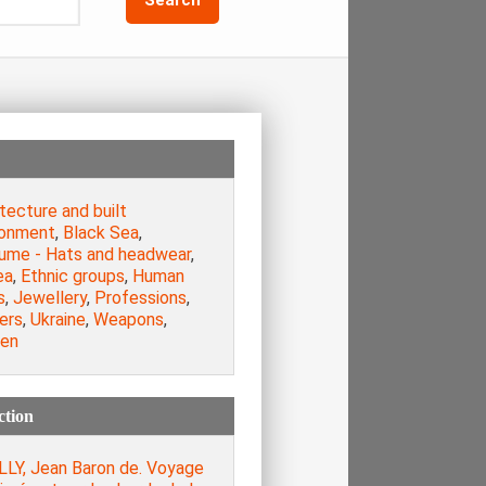
tecture and built
ronment
,
Black Sea
,
ume - Hats and headwear
,
ea
,
Ethnic groups
,
Human
s
,
Jewellery
,
Professions
,
ers
,
Ukraine
,
Weapons
,
en
ction
LLY, Jean Baron de. Voyage