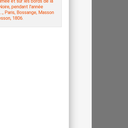
imée et sur les bords de la
oire, pendant l'année
.., Paris, Bossange, Masson
esson, 1806.