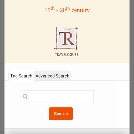
th
th
15
- 20
century
Tag Search
Advanced Search
Search