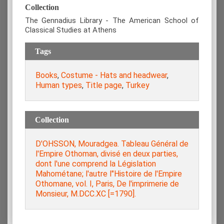
Collection
The Gennadius Library - The American School of
Classical Studies at Athens
Tags
Books
,
Costume - Hats and headwear
,
Human types
,
Title page
,
Turkey
Collection
D'OHSSON, Mouradgea. Tableau Général de
l'Empire Othoman, divisé en deux parties,
dont l'une comprend la Législation
Mahométane; l'autre l"Histoire de l'Empire
Othomane, vol. I, Paris, De l'imprimerie de
Monsieur, M.DCC.XC [=1790].