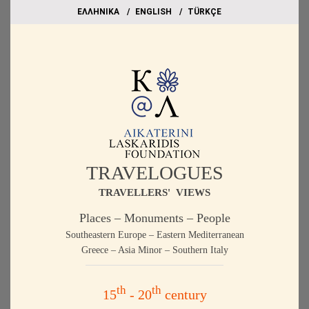
EΛΛΗΝΙΚΑ
ΕΝGLISH
TÜRKÇE
TRAVELOGUES
TRAVELLERS' VIEWS
Places – Monuments – People
Southeastern Europe – Eastern Mediterranean
Greece – Asia Minor – Southern Italy
th
th
15
- 20
century