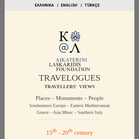
EΛΛΗΝΙΚΑ
ΕΝGLISH
TÜRKÇE
TRAVELOGUES
TRAVELLERS' VIEWS
Places – Monuments – People
Southeastern Europe – Eastern Mediterranean
Greece – Asia Minor – Southern Italy
th
th
15
- 20
century