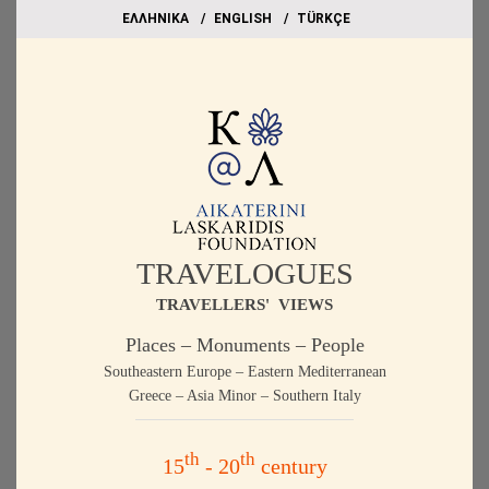
EΛΛΗΝΙΚΑ
ΕΝGLISH
TÜRKÇE
TRAVELOGUES
TRAVELLERS' VIEWS
Places – Monuments – People
Southeastern Europe – Eastern Mediterranean
Greece – Asia Minor – Southern Italy
th
th
15
- 20
century