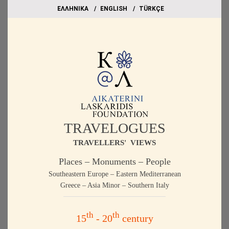
EΛΛΗΝΙΚΑ
ΕΝGLISH
TÜRKÇE
TRAVELOGUES
TRAVELLERS' VIEWS
Places – Monuments – People
Southeastern Europe – Eastern Mediterranean
Greece – Asia Minor – Southern Italy
th
th
15
- 20
century