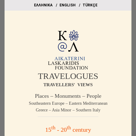
EΛΛΗΝΙΚΑ
ΕΝGLISH
TÜRKÇE
TRAVELOGUES
TRAVELLERS' VIEWS
Places – Monuments – People
Southeastern Europe – Eastern Mediterranean
Greece – Asia Minor – Southern Italy
th
th
15
- 20
century