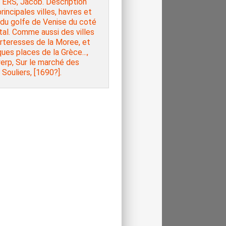
ERS, Jacob. Description
rincipales villes, havres et
 du golfe de Venise du coté
tal. Comme aussi des villes
rteresses de la Moree, et
ues places de la Grèce...,
erp, Sur le marché des
 Souliers, [1690?].