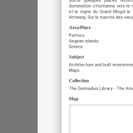
suitte quelques places reno
domination ottomanne vers le mid
et le regne du Grand Mogol le 
Antwerp, Sur le marché des vieux
Area/Place
Patmos
Aegean islands
Greece
Subject
Architecture and built environm
Maps
Collection
The Gennadius Library - The Ame
Map