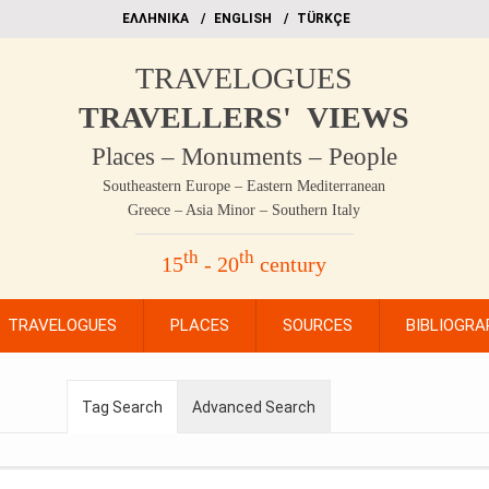
EΛΛΗΝΙΚΑ
ΕΝGLISH
TÜRKÇE
TRAVELOGUES
TRAVELLERS' VIEWS
Places – Monuments – People
Southeastern Europe – Eastern Mediterranean
Greece – Asia Minor – Southern Italy
th
th
15
- 20
century
TRAVELOGUES
PLACES
SOURCES
BIBLIOGRA
Tag Search
Advanced Search