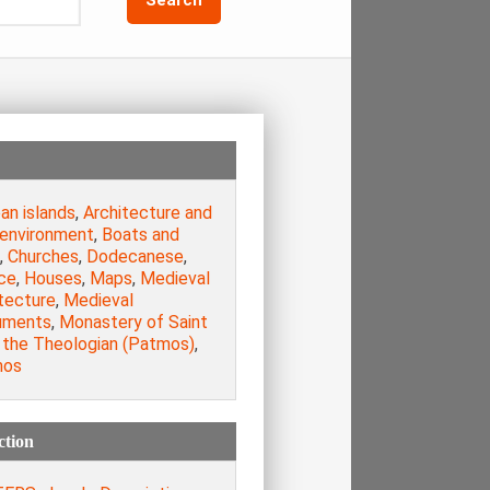
an islands
,
Architecture and
 environment
,
Boats and
,
Churches
,
Dodecanese
,
ce
,
Houses
,
Maps
,
Medieval
tecture
,
Medieval
uments
,
Monastery of Saint
 the Theologian (Patmos)
,
mos
ction