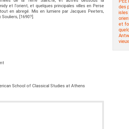
mmées de la Terre Saincte, et autres dessous la
PEET
y et l'orient, et quelques principales villes en Perse
des p
tout en abregé. Mis en lumiere par Jacques Peeters,
isles
 Souliers, [1690?].
orien
et fo
quelq
Antw
vieux
ent
rican School of Classical Studies at Athens