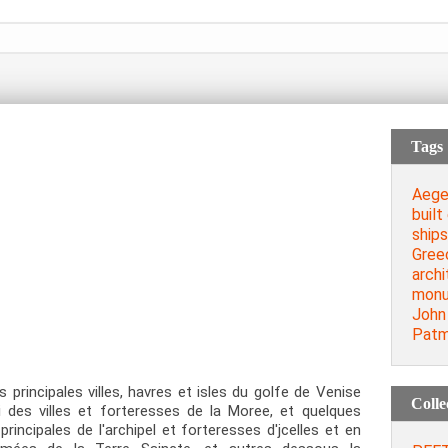
Tags
Aege
built
ships
Gree
archi
mon
John
Pat
principales villes, havres et isles du golfe de Venise
Colle
 des villes et forteresses de la Moree, et quelques
principales de l'archipel et forteresses d'jcelles et en