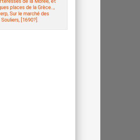
rteresses de la Moree, et
ues places de la Grèce...,
erp, Sur le marché des
 Souliers, [1690?].