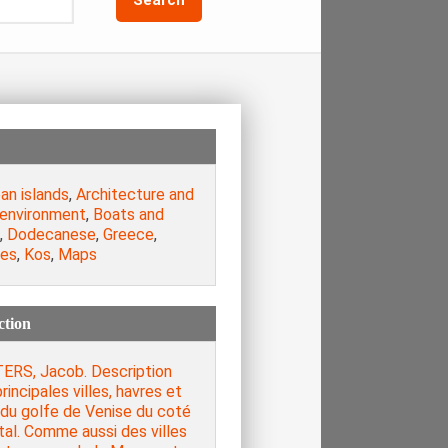
an islands
,
Architecture and
 environment
,
Boats and
,
Dodecanese
,
Greece
,
es
,
Kos
,
Maps
ction
ERS, Jacob. Description
rincipales villes, havres et
 du golfe de Venise du coté
tal. Comme aussi des villes