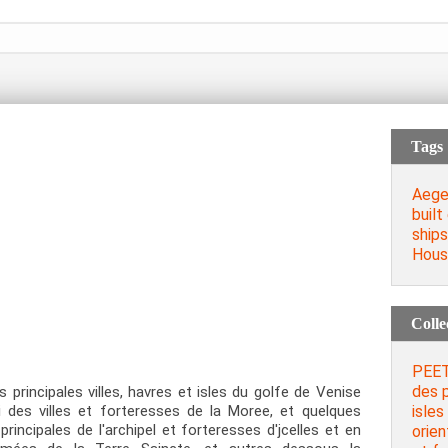
Tags
Aege
built
ships
Hous
Colle
PEET
des p
principales villes, havres et isles du golfe de Venise
isles
 des villes et forteresses de la Moree, et quelques
principales de l'archipel et forteresses d'jcelles et en
orien