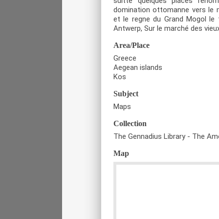
suitte quelques places reno
domination ottomanne vers le mid
et le regne du Grand Mogol le 
Antwerp, Sur le marché des vieux
Area/Place
Greece
Aegean islands
Kos
Subject
Maps
Collection
The Gennadius Library - The Ame
Map