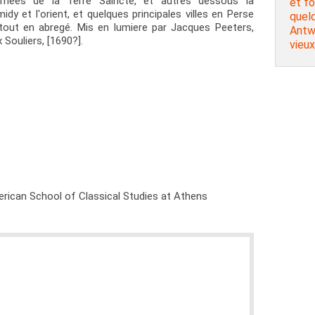
mmées de la Terre Saincte, et autres dessous la
et fo
y et l'orient, et quelques principales villes en Perse
quelq
tout en abregé. Mis en lumiere par Jacques Peeters,
Antw
 Souliers, [1690?].
vieux
rican School of Classical Studies at Athens