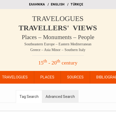
EΛΛΗΝΙΚΑ
ΕΝGLISH
TÜRKÇE
TRAVELOGUES
TRAVELLERS' VIEWS
Places – Monuments – People
Southeastern Europe – Eastern Mediterranean
Greece – Asia Minor – Southern Italy
th
th
15
- 20
century
TRAVELOGUES
PLACES
SOURCES
BIBLIOGRA
Tag Search
Advanced Search