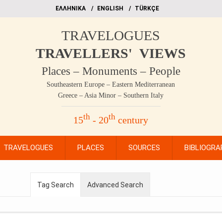
EΛΛΗΝΙΚΑ
ΕΝGLISH
TÜRKÇE
TRAVELOGUES
TRAVELLERS' VIEWS
Places – Monuments – People
Southeastern Europe – Eastern Mediterranean
Greece – Asia Minor – Southern Italy
th
th
15
- 20
century
TRAVELOGUES
PLACES
SOURCES
BIBLIOGRA
Tag Search
Advanced Search