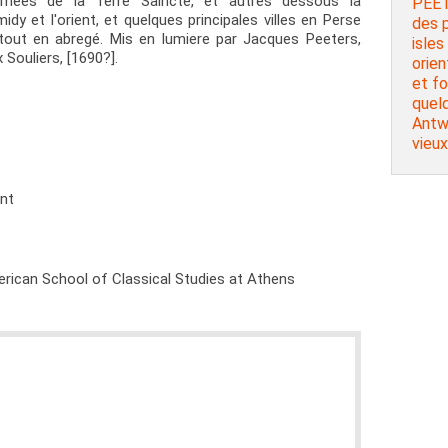
mmées de la Terre Saincte, et autres dessous la
PEET
y et l'orient, et quelques principales villes en Perse
des p
tout en abregé. Mis en lumiere par Jacques Peeters,
isles
 Souliers, [1690?].
orien
et fo
quelq
Antw
vieux
ent
rican School of Classical Studies at Athens