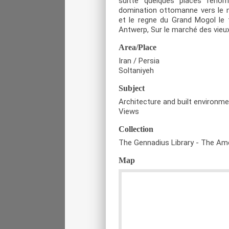
suitte quelques places reno
domination ottomanne vers le mid
et le regne du Grand Mogol le 
Antwerp, Sur le marché des vieux
Area/Place
Iran / Persia
Soltaniyeh
Subject
Architecture and built environm
Views
Collection
The Gennadius Library - The Ame
Map