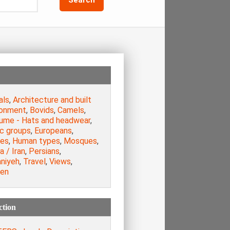
als
,
Architecture and built
ronment
,
Bovids
,
Camels
,
ume - Hats and headwear
,
ic groups
,
Europeans
,
es
,
Human types
,
Mosques
,
a / Iran
,
Persians
,
aniyeh
,
Travel
,
Views
,
en
ction