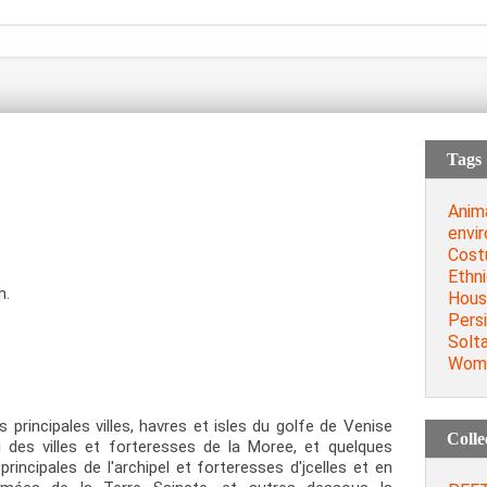
Tags
Anim
envi
Cost
Ethn
n.
Hous
Persi
Solt
Wom
principales villes, havres et isles du golfe de Venise
Colle
 des villes et forteresses de la Moree, et quelques
principales de l'archipel et forteresses d'jcelles et en