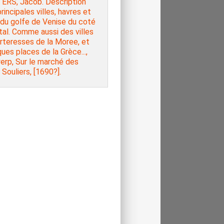
ERS, Jacob. Description
rincipales villes, havres et
 du golfe de Venise du coté
tal. Comme aussi des villes
rteresses de la Moree, et
ues places de la Grèce...,
erp, Sur le marché des
 Souliers, [1690?].