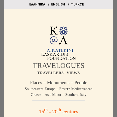
EΛΛΗΝΙΚΑ
ΕΝGLISH
TÜRKÇE
TRAVELOGUES
TRAVELLERS' VIEWS
Places – Monuments – People
Southeastern Europe – Eastern Mediterranean
Greece – Asia Minor – Southern Italy
th
th
15
- 20
century