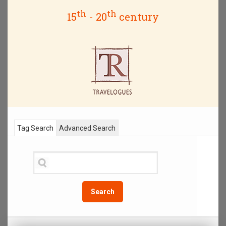
th
th
15
- 20
century
Tag Search
Advanced Search
Search