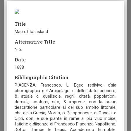
Title
Map of Ios island.
Alternative Title
Nio.
Date
1688
Bibliographic Citation
PIACENZA, Francesco. L' Egeo redivivo, o'sia
chorographia dell'Arcipelago, e dello stato primiero,
& atuale di quellisole, regni, cittaà, popolationi,
dominij, costumi, sito, & imprese, con la breue
descrittione particolare si del suo ambito littorale,
che della Grecia, Morea, o' Peloponnese, di Candia, e
Cipri, con le sue piante in rame al piu viuo incise,
fatiche e diigenze di Francesco Piacenza Napolitano,
Dottor d'ambe le Leggi, Accademico Immobile,