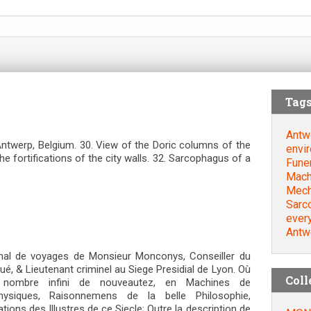
Tag
Antw
n Antwerp, Belgium. 30. View of the Doric columns of the
envi
the fortifications of the city walls. 32. Sarcophagus of a
Fune
Mach
Mech
Sarc
every
Antw
al de voyages de Monsieur Monconys, Conseiller du
ué, & Lieutenant criminel au Siege Presidial de Lyon. Où
Coll
 nombre infini de nouveautez, en Machines de
hysiques, Raisonnemens de la belle Philosophie,
ions des Illustres de ce Siecle; Outre la description de