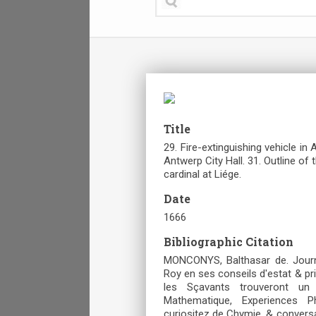
Title
29. Fire-extinguishing vehicle i
Antwerp City Hall. 31. Outline of 
cardinal at Liége.
Date
1666
Bibliographic Citation
MONCONYS, Balthasar de. Journ
Roy en ses conseils d'estat & pri
les Sçavants trouveront un
Mathematique, Experiences P
curiositez de Chymie, & conversat