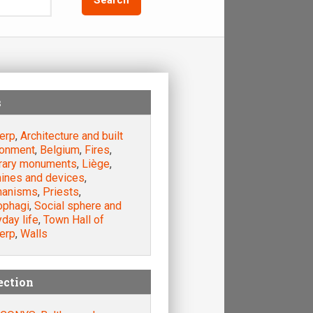
s
erp
,
Architecture and built
ronment
,
Belgium
,
Fires
,
rary monuments
,
Liège
,
ines and devices
,
anisms
,
Priests
,
ophagi
,
Social sphere and
day life
,
Town Hall of
erp
,
Walls
ection