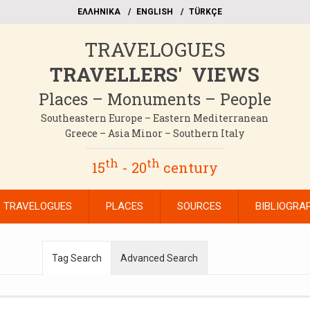
EΛΛΗΝΙΚΑ
ΕΝGLISH
TÜRKÇE
TRAVELOGUES
TRAVELLERS' VIEWS
Places – Monuments – People
Southeastern Europe – Eastern Mediterranean
Greece – Asia Minor – Southern Italy
th
th
15
- 20
century
TRAVELOGUES
PLACES
SOURCES
BIBLIOGRA
Tag Search
Advanced Search