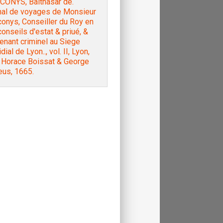
ONYS, Balthasar de.
nal de voyages de Monsieur
onys, Conseiller du Roy en
onseils d'estat & priué, &
enant criminel au Siege
dial de Lyon.., vol. II, Lyon,
 Horace Boissat & George
us, 1665.