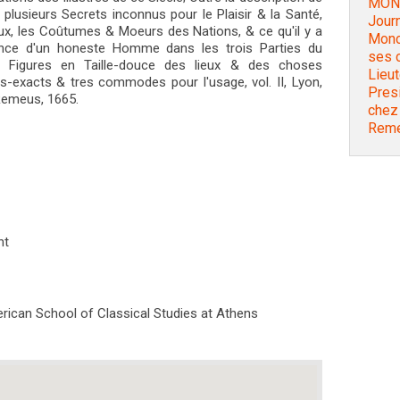
MONC
plusieurs Secrets inconnus pour le Plaisir & la Santé,
Jour
x, les Coûtumes & Moeurs des Nations, & ce qu'il y a
Monc
ance d'un honeste Homme dans les trois Parties du
ses c
e Figures en Taille-douce des lieux & des choses
Lieut
es-exacts & tres commodes pour l'usage, vol. II, Lyon,
Presi
Remeus, 1665.
chez
Reme
nt
rican School of Classical Studies at Athens