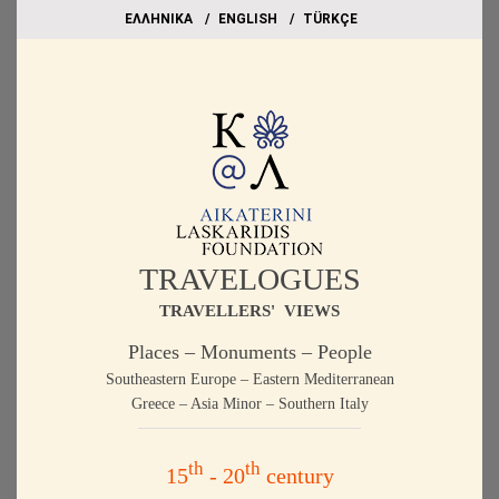
EΛΛΗΝΙΚΑ
ΕΝGLISH
TÜRKÇE
TRAVELOGUES
TRAVELLERS' VIEWS
Places – Monuments – People
Southeastern Europe – Eastern Mediterranean
Greece – Asia Minor – Southern Italy
th
th
15
- 20
century