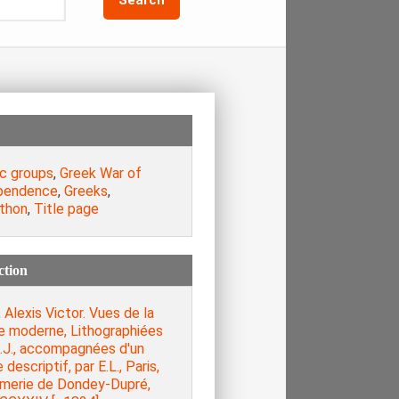
ic groups
,
Greek War of
pendence
,
Greeks
,
thon
,
Title page
ction
 Alexis Victor. Vues de la
e moderne, Lithographiées
A.J., accompagnées d'un
 descriptif, par E.L., Paris,
imerie de Dondey-Dupré,