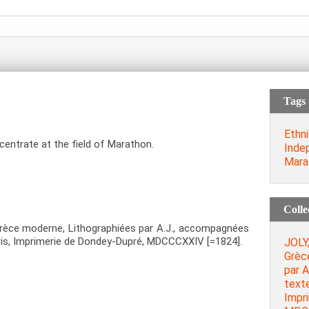
Tags
Ethn
centrate at the field of Marathon.
Inde
Mara
Colle
 Grèce moderne, Lithographiées par A.J., accompagnées
 Paris, Imprimerie de Dondey-Dupré, MDCCCXXIV [=1824].
JOLY,
Grèc
par 
texte
Impr