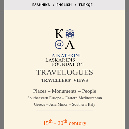
EΛΛΗΝΙΚΑ
ΕΝGLISH
TÜRKÇE
TRAVELOGUES
TRAVELLERS' VIEWS
Places – Monuments – People
Southeastern Europe – Eastern Mediterranean
Greece – Asia Minor – Southern Italy
th
th
15
- 20
century